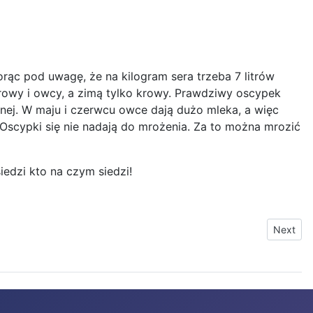
orąc pod uwagę, że na kilogram sera trzeba 7 litrów
krowy i owcy, a zimą tylko krowy. Prawdziwy oscypek
ej. W maju i czerwcu owce dają dużo mleka, a więc
Oscypki się nie nadają do mrożenia. Za to można mrozić
ąsiedzi kto na czym siedzi!
Next art
Next