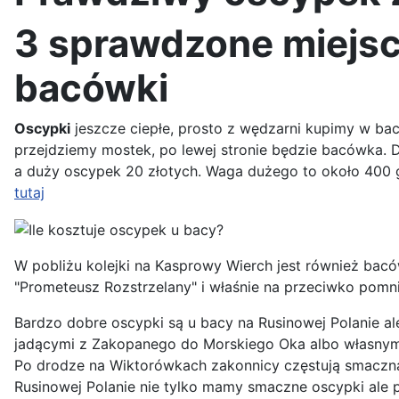
3 sprawdzone miejs
bacówki
Oscypki
jeszcze ciepłe, prosto z wędzarni kupimy w bac
przejdziemy mostek, po lewej stronie będzie bacówka. D
a duży oscypek 20 złotych. Waga dużego to około 400 
tutaj
W pobliżu kolejki na Kasprowy Wierch jest również ba
"Prometeusz Rozstrzelany" i właśnie na przeciwko pomn
Bardzo dobre oscypki są u bacy na Rusinowej Polanie ale
jadącymi z Zakopanego do Morskiego Oka albo własnym s
Po drodze na Wiktorówkach zakonnicy częstują smaczną
Rusinowej Polanie nie tylko mamy smaczne oscypki ale p