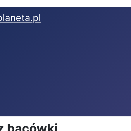
laneta.pl
z bacówki