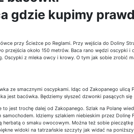
ca gdzie kupimy praw
ówce przy Ścieżce po Reglami. Przy wejścia do Doliny Str
o przejścia około 150 metrów. Baca rano wędzi oscypki i o
g. Oscypki z mleka owcy i krowy. O tym jak sobie zrobić
cówka ze smacznymi oscypkami. Idąc od Zakopanego ulicą
ika jest bacówka. Będziemy słyszeć dzwonki pasących się 
 to jest trochę dalej od Zakopanego. S
zlak na Polanę wie
amochodem. Idziemy szlakiem niebieskim przez Dolinę Fili
 herbatą o smaku owocowym. Można też sobie pieczątkę p
iękne widoki na tatrzańskie szczyty jak widać na poniższy