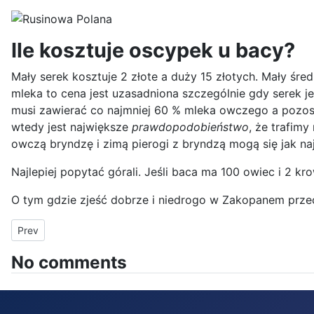
Ile kosztuje oscypek u bacy?
Mały serek kosztuje 2 złote a duży 15 złotych. Mały śre
mleka to cena jest uzasadniona szczególnie gdy serek j
musi zawierać co najmniej 60 % mleka owczego a pozos
wtedy jest największe
prawdopodobieństwo
, że trafim
owczą bryndzę i zimą pierogi z bryndzą mogą się jak najb
Najlepiej popytać górali. Jeśli baca ma 100 owiec i 2 
O tym gdzie zjeść dobrze i niedrogo w Zakopanem prz
Previous article: Ciekawostki o przebiśniegu - pierwszym zwiast
Prev
No comments