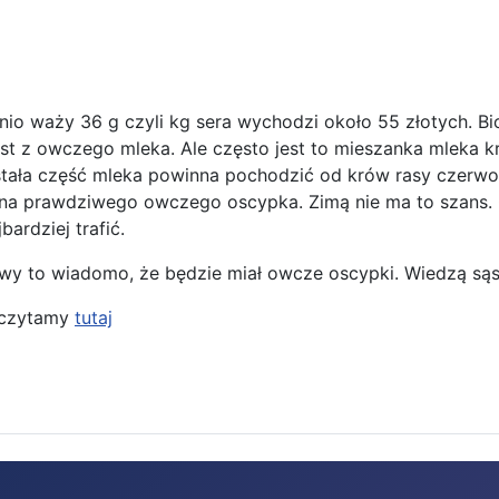
dnio waży 36 g czyli kg sera wychodzi około 55 złotych. Bi
est z owczego mleka. Ale często jest to mieszanka mleka 
tała część mleka powinna pochodzić od krów rasy czerwon
y na prawdziwego owczego oscypka. Zimą nie ma to szans. 
ardziej trafić.
krowy to wiadomo, że będzie miał owcze oscypki. Wiedzą s
eczytamy
tutaj
unie wiosny