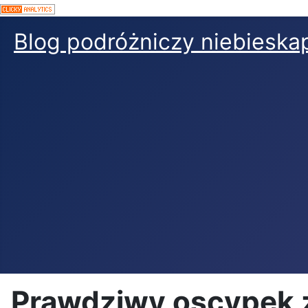
Blog podróżniczy niebieskap
Prawdziwy oscypek 