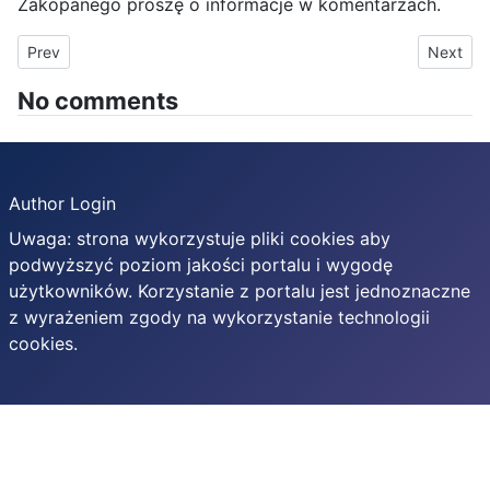
Zakopanego proszę o informacje w komentarzach.
Previous article: Raki, raczki, czy nakładki antypośligowe? Co w
Next art
Prev
Next
No comments
Author Login
Uwaga: strona wykorzystuje pliki cookies aby
podwyższyć poziom jakości portalu i wygodę
użytkowników. Korzystanie z portalu jest jednoznaczne
z wyrażeniem zgody na wykorzystanie technologii
cookies.