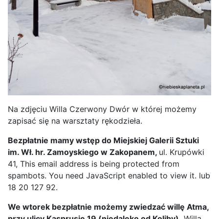
Na zdjęciu Willa Czerwony Dwór w której możemy
zapisać się na warsztaty rękodzieła.
Bezpłatnie mamy wstęp do Miejskiej Galerii Sztuki
im. Wł. hr. Zamoyskiego w Zakopanem,
ul. Krupówki
41,
This email address is being protected from
spambots. You need JavaScript enabled to view it.
lub
18 20 127 92.
We wtorek bezpłatnie możemy zwiedzać willę Atma,
przy ulicy Kasprusie 19 (niedaleko od Koliby).
Willa