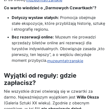
muzeumtatrzanskie
Co warto wiedzieć o „Darmowych Czwartkach”?
Dotyczy wystaw stałych:
Promocja obejmuje
stałe ekspozycje, które przybliżają historię, sztukę
i etnografię regionu.
Bez rezerwacji online:
Muzeum nie prowadzi
sprzedaży biletów online ani rezerwacji dla
turystów indywidualnych. Obowiązuje zasada „kto
pierwszy, ten lepszy”, a o wejściu decyduje
moment przybycia.
muzeumtatrzanskie
Wyjątki od reguły: gdzie
zapłacisz?
Nie wszystkie drzwi otwierają się w czwartki za
darmo. Najważniejszym wyjątkiem jest
Willa Oksza
(Galeria Sztuki XX wieku). Zgodnie z obecnym
cennikiem, w tej filii
nie obowiązuje dzień