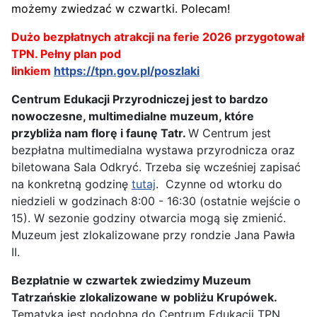
możemy zwiedzać w czwartki. Polecam!
Dużo bezpłatnych atrakcji na ferie 2026 przygotował
TPN. P
ełny plan pod
linkiem
https://tpn.gov.pl/poszlaki
Centrum Edukacji Przyrodniczej jest to bardzo
nowoczesne, multimedialne muzeum, które
przybliża nam florę i faunę Tatr.
W Centrum jest
bezpłatna multimedialna wystawa przyrodnicza oraz
biletowana Sala Odkryć. Trzeba się wcześniej zapisać
na konkretną godzinę
tutaj
. Czynne od wtorku do
niedzieli w godzinach 8:00 - 16:30 (ostatnie wejście o
15). W sezonie godziny otwarcia mogą się zmienić.
Muzeum jest zlokalizowane przy rondzie Jana Pawła
II.
Bezpłatnie w czwartek zwiedzimy Muzeum
Tatrzańskie zlokalizowane w pobliżu Krupówek.
Tematyka jest podobna do Centrum Edukacji TPN