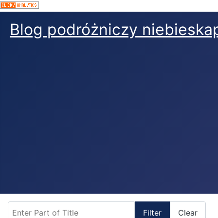
Blog podróżniczy niebieskap
Enter Part of Title
Filter
Clear