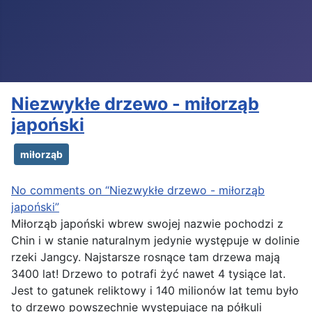
Niezwykłe drzewo - miłorząb
japoński
miłorząb
No comments on “Niezwykłe drzewo - miłorząb
japoński”
Miłorząb japoński wbrew swojej nazwie pochodzi z
Chin i w stanie naturalnym jedynie występuje w dolinie
rzeki Jangcy. Najstarsze rosnące tam drzewa mają
3400 lat! Drzewo to potrafi żyć nawet 4 tysiące lat.
Jest to gatunek reliktowy i 140 milionów lat temu było
to drzewo powszechnie występujące na półkuli