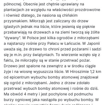
północnej. Obecnie jest chętnie uprawiany na
plantacjach ze względu na właściwości prozdrowotne
i również dlatego, że nasiona są chińskim
przysmakiem. Miłorząb jest zaliczany do drzew
iglastych jednak ma liście, które jesienią się pięknie
przebarwiają na drzewach a na ziemi tworzą się żółte
"dywany". W Polsce jest kilka ogrodów z miłorzębami
a najstarszy rośnie przy Pałacu w Łańcucie. W Japonii
uważa się, że drzewo to chroni przed pożarami i sadzi
się je m.in. przy świątyniach. To wierzenie wzięło się z
faktu, że miłorzęby są w stanie przetrwać pożar.
Drzewo jest spalone na zewnątrz a w środku ciągle
żyje i na wiosnę wypuszcza liście. W Hiroszimie 1,2 km
od epicentrum wybuchu bomby atomowej znajdował
się ogród z miłorzębami. Jedno z drzew zdołało
przetrwać wybuch bomby atomowej i rośnie do dziś.
Ma obwód 4 metry i jest pochylone od podmuchu
burzy ogniowej jaka nastąpiła po wybuchu bomby. W