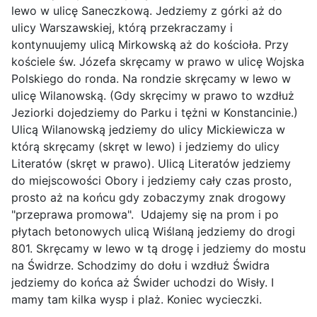
lewo w ulicę Saneczkową. Jedziemy z górki aż do
ulicy Warszawskiej, którą przekraczamy i
kontynuujemy ulicą Mirkowską aż do kościoła. Przy
kościele św. Józefa skręcamy w prawo w ulicę Wojska
Polskiego do ronda. Na rondzie skręcamy w lewo w
ulicę Wilanowską. (Gdy skręcimy w prawo to wzdłuż
Jeziorki dojedziemy do Parku i tężni w Konstancinie.)
Ulicą Wilanowską jedziemy do ulicy Mickiewicza w
którą skręcamy (skręt w lewo) i jedziemy do ulicy
Literatów (skręt w prawo). Ulicą Literatów jedziemy
do miejscowości Obory i jedziemy cały czas prosto,
prosto aż na końcu gdy zobaczymy znak drogowy
"przeprawa promowa". Udajemy się na prom i po
płytach betonowych ulicą Wiślaną jedziemy do drogi
801. Skręcamy w lewo w tą drogę i jedziemy do mostu
na Świdrze. Schodzimy do dołu i wzdłuż Świdra
jedziemy do końca aż Świder uchodzi do Wisły. I
mamy tam kilka wysp i plaż. Koniec wycieczki.