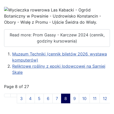
Read more: Prom Gassy - Karczew 2024 (cennik,
godziny kursowania)
Muzeum Techniki (cennik biletów 2026, wystawa
komputerów)
Reliktowe rośliny z epoki lodowcowej na Sarniej
Skale
Page 8 of 27
3
4
5
6
7
8
9
10
11
12