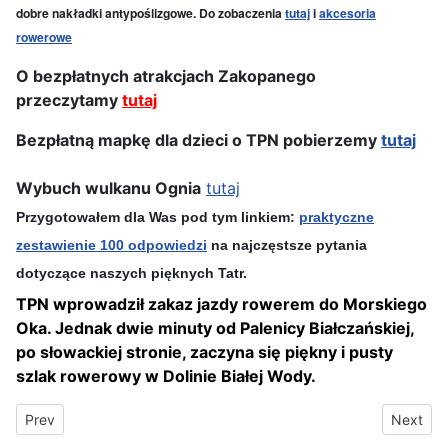
dobre nakładki antypoślizgowe. Do zobaczenia
tutaj
i
akcesoria
rowerowe
O bezpłatnych atrakcjach Zakopanego
przeczytamy
tutaj
Bezpłatną mapkę dla dzieci o TPN pobierzemy
tutaj
Wybuch wulkanu Ognia
tutaj
Przygotowałem dla Was pod tym linkiem:
praktyczne
zestawienie 100 odpowiedzi
na najczęstsze pytania
dotyczące naszych pięknych Tatr.
TPN wprowadził zakaz jazdy rowerem do Morskiego
Oka. Jednak dwie minuty od Palenicy Białczańskiej,
po słowackiej stronie, zaczyna się piękny i pusty
szlak rowerowy w Dolinie Białej Wody.
Previous article: Dolina Chochołowska 2026 (dojazd, parking, bil
Next art
Prev
Next