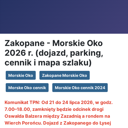
Zakopane - Morskie Oko
2026 r. (dojazd, parking,
cennik i mapa szlaku)
Morskie Oko
Zakopane Morskie Oko
Morske Oko cennik
Morskie Oko cennik 2024
Komunikat TPN: Od 21 do 24 lipca 2026, w godz.
7.00–18.00, zamknięty będzie odcinek drogi
Oswalda Balzera między Zazadnią a rondem na
Wierch Porońcu. Dojazd z Zakopanego do Łysej