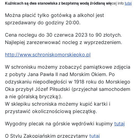
Kuźnicach są dwa stanowiska z bezpłatną wodą źródlaną wię
cej info
tutaj
Można płacić tylko gotówką a alkohol jest
sprzedawany do godziny 20:00.
Cena noclegu do 30 czerwca 2023 to 90 złotych.
Najlepiej zarezerwować nocleg z wyprzedzeniem.
http://www.schroniskomorskieoko.pl
W schronisku możemy zobaczyć pamiątkowe zdjęcia
z pobyty Jana Pawła II nad Morskim Okiem. Po
odzyskaniu niepodległości w 1918 roku do Morskiego
Oka przybył Józef Piłsudski (przyjechał samochodem
a nie góralską bryczką:).
W sklepiku schroniska możemy kupić kartki i
przystawić okolicznościową pieczątkę.
Wygodny plecak na górskie wędrówki kupimy
tutaj
O Stylu Zakopiańskim przeczytamy
tutaj