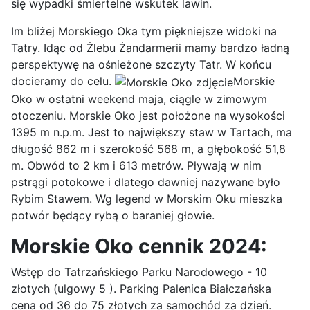
się wypadki śmiertelne wskutek lawin.
Im bliżej Morskiego Oka tym piękniejsze widoki na
Tatry. Idąc od Żlebu Żandarmerii mamy bardzo ładną
perspektywę na ośnieżone szczyty Tatr. W końcu
docieramy do celu.
Morskie
Oko w ostatni weekend maja, ciągle w zimowym
otoczeniu. Morskie Oko jest położone na wysokości
1395 m n.p.m. Jest to największy staw w Tartach, ma
długość 862 m i szerokość 568 m, a głębokość 51,8
m. Obwód to 2 km i 613 metrów. Pływają w nim
pstrągi potokowe i dlatego dawniej nazywane było
Rybim Stawem. Wg legend w Morskim Oku mieszka
potwór będący rybą o baraniej głowie.
Morskie Oko cennik 2024:
Wstęp do Tatrzańskiego Parku Narodowego - 10
złotych (ulgowy 5 ). Parking Palenica Białczańska
cena od 36 do 75 złotych za samochód za dzień.