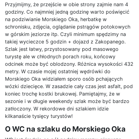
Przyjmijmy, że przejście w obie strony zajmie nam 4
godziny. Co najmniej jedną godzinę warto poświęcić
na podziwianie Morskiego Oka, herbatkę w
schronisku, zdjęcia, oglądanie pstrągów potokowych
w górskim jeziorze itp. Czyli minimum spędzimy na
takiej wycieczce 5 godzin + dojazd z Zakopanego.
Szlak jest łatwy, przystosowany pod masowego
turystę ale w chłodnych porach roku, końcowy
odcinek może być oblodzony. Różnica wysokości 432
metry. W czasie mojej ostatniej wędrówki do
Morskiego Oka widziałem sporo osób pchających
wózki dziecięce. W zasadzie cały czas jest asfalt, pod
koniec trochę kostki brukowej. Pamiętajmy, że w
sezonie i w długie weekendy szlak może być bardzo
zatłoczony. W rekordowe dni szlakiem idzie
kilkanaście tysięcy turystów!
O WC na szlaku do Morskiego Oka