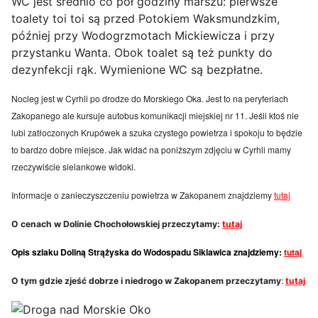
WC jest średnio co pół godziny marszu: pierwsze
toalety toi toi są przed Potokiem Waksmundzkim,
później przy Wodogrzmotach Mickiewicza i przy
przystanku Wanta. Obok toalet są też punkty do
dezynfekcji rąk. Wymienione WC są bezpłatne.
Nocleg jest w Cyrhli po drodze do Morskiego Oka. Jest to na peryferiach
Zakopanego ale kursuje autobus komunikacji miejskiej nr 11. Jeśli ktoś nie
lubi zatłoczonych Krupówek a szuka czystego powietrza i spokoju to będzie
to bardzo dobre miejsce. Jak widać na poniższym zdjęciu w Cyrhli mamy
rzeczywiście sielankowe widoki.
Informacje o zanieczyszczeniu powietrza w Zakopanem znajdziemy
tutaj
O cenach w Dolinie Chochołowskiej przeczytamy:
tutaj
Opis szlaku Doliną Strążyska do Wodospadu Siklawica znajdziemy
:
tutaj
O tym gdzie zjeść dobrze i niedrogo w Zakopanem przeczytamy
:
tutaj